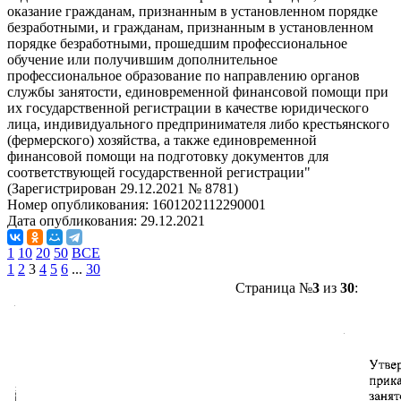
оказание гражданам, признанным в установленном порядке
безработными, и гражданам, признанным в установленном
порядке безработными, прошедшим профессиональное
обучение или получившим дополнительное
профессиональное образование по направлению органов
службы занятости, единовременной финансовой помощи при
их государственной регистрации в качестве юридического
лица, индивидуального предпринимателя либо крестьянского
(фермерского) хозяйства, а также единовременной
финансовой помощи на подготовку документов для
соответствующей государственной регистрации"
(Зарегистрирован 29.12.2021 № 8781)
Номер опубликования:
1601202112290001
Дата опубликования:
29.12.2021
1
10
20
50
ВСЕ
1
2
3
4
5
6
...
30
Страница №
3
из
30
: