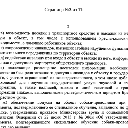
Страница №
3
из
11
: