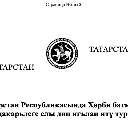
Страница №
2
из
2
: