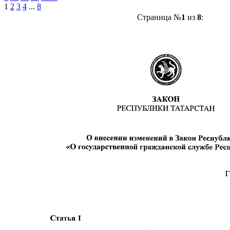
1
2
3
4
...
8
Страница №
1
из
8
: