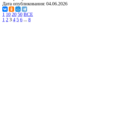
Дата опубликования:
04.06.2026
1
10
20
50
ВСЕ
1
2
3
4
5
6
...
8