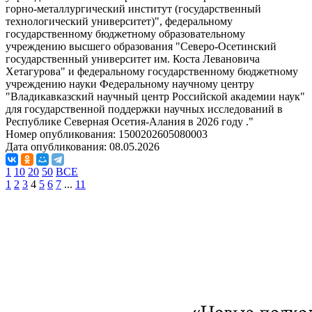
горно-металлургический институт (государственный
технологический университет)", федеральному
государственному бюджетному образовательному
учреждению высшего образования "Северо-Осетинский
государственный университет им. Коста Левановича
Хетагурова" и федеральному государственному бюджетному
учреждению науки Федеральному научному центру
"Владикавказский научный центр Российской академии наук"
для государственной поддержки научных исследований в
Республике Северная Осетия-Алания в 2026 году ."
Номер опубликования:
1500202605080003
Дата опубликования:
08.05.2026
1
10
20
50
ВСЕ
1
2
3
4
5
6
7
...
11