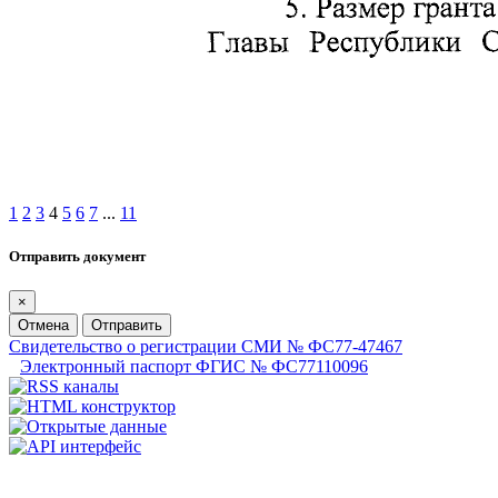
1
2
3
4
5
6
7
...
11
Отправить документ
×
Отмена
Отправить
Свидетельство о регистрации СМИ № ФС77-47467
Электронный паспорт ФГИС № ФС77110096