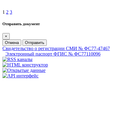
1
2
3
Отправить документ
×
Отмена
Отправить
Свидетельство о регистрации СМИ № ФС77-47467
Электронный паспорт ФГИС № ФС77110096