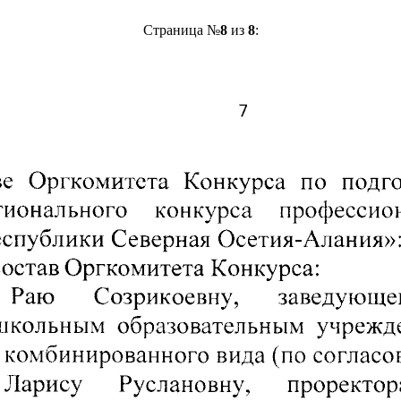
Страница №
8
из
8
: