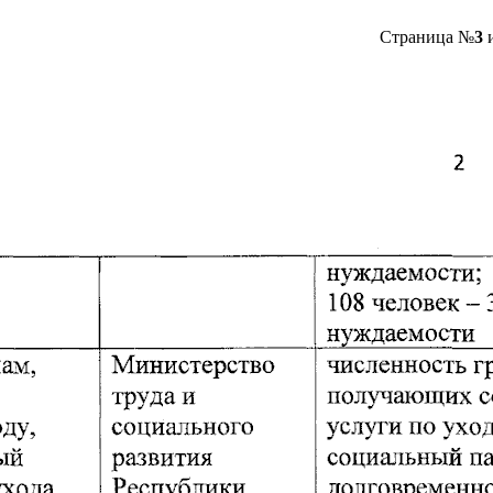
Страница №
3