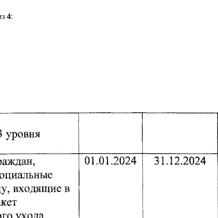
из
4
: