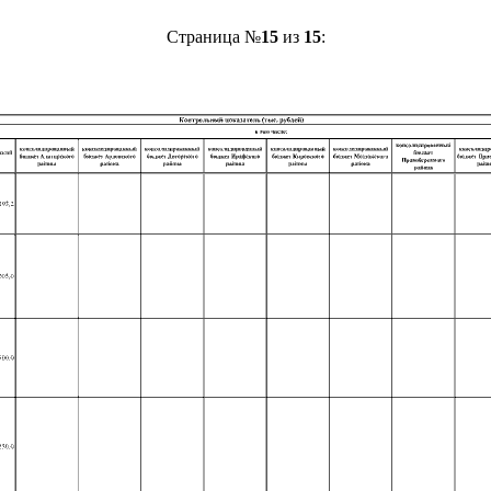
Страница №
15
из
15
: