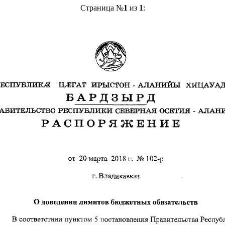
Страница №
1
из
1
: