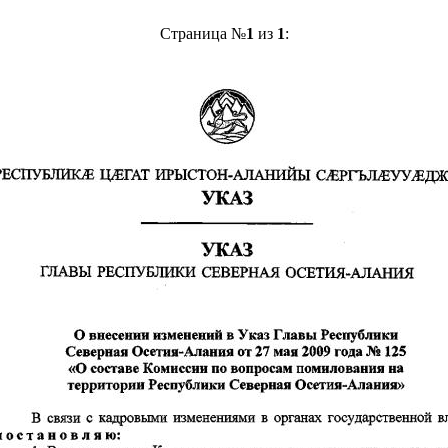
Страница №
1
из
1
: