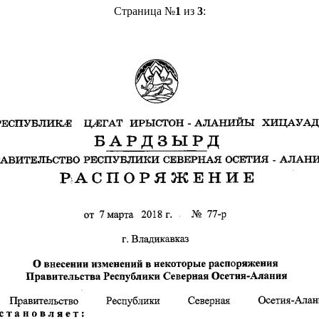
Страница №
1
из
3
: