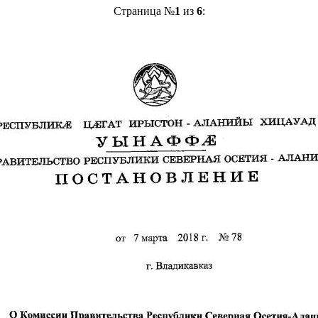
Страница №
1
из
6
: