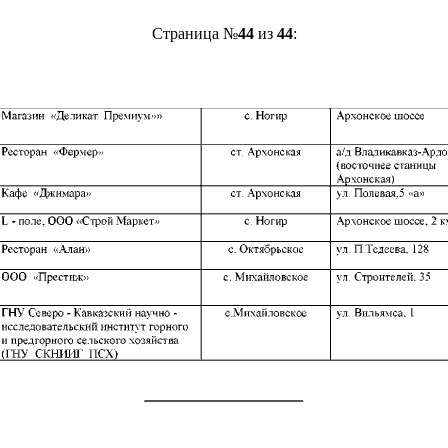
Страница №
44
из
44
: