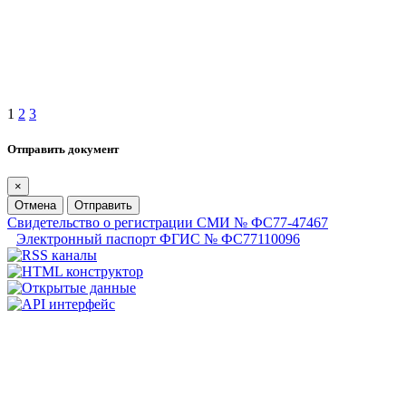
1
2
3
Отправить документ
×
Отмена
Отправить
Свидетельство о регистрации СМИ № ФС77-47467
Электронный паспорт ФГИС № ФС77110096