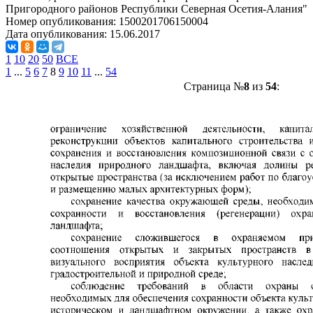
Пригородного районов Республики Северная Осетия-Алания"
Номер опубликования:
1500201706150004
Дата опубликования:
15.06.2017
1
10
20
50
ВСЕ
1
...
5
6
7
8
9
10
11
...
54
Страница №
8
из
54
: