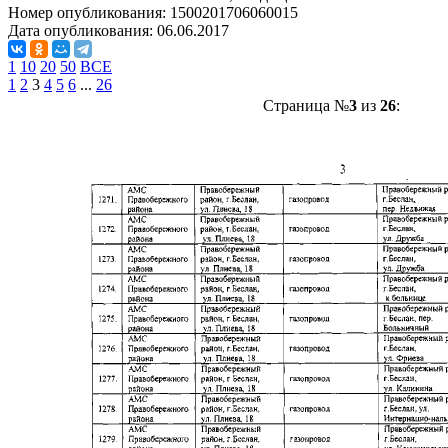
Номер опубликования:
1500201706060015
Дата опубликования:
06.06.2017
1
10
20
50
ВСЕ
1
2
3
4
5
6
...
26
Страница №
3
из
26
: