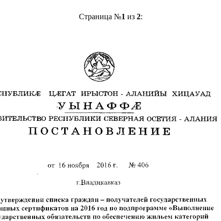
Страница №
1
из
2
: