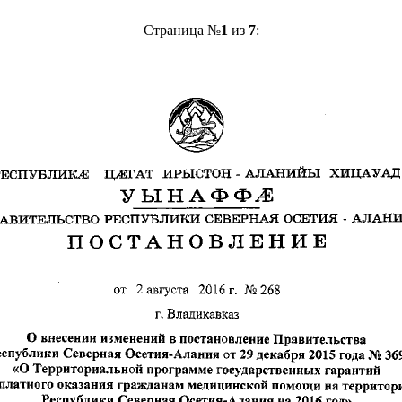
Страница №
1
из
7
: