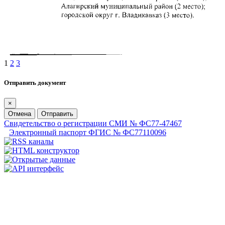
1
2
3
Отправить документ
×
Отмена
Отправить
Свидетельство о регистрации СМИ № ФС77-47467
Электронный паспорт ФГИС № ФС77110096