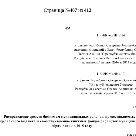
Страница №
407
из
412
: