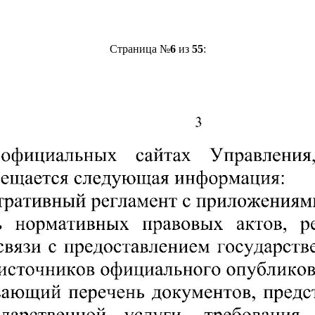
Страница №
6
из
55
: