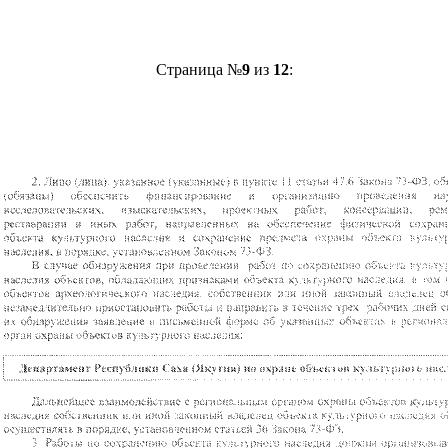
Страница №
9
из
12
: