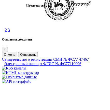
1
2
3
Отправить документ
×
Отмена
Отправить
Свидетельство о регистрации СМИ № ФС77-47467
Электронный паспорт ФГИС № ФС77110096