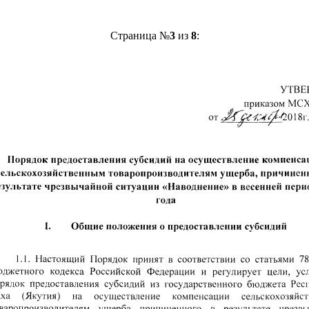
Страница №
3
из
8
: