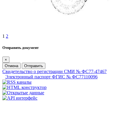
1
2
Отправить документ
×
Отмена
Отправить
Свидетельство о регистрации СМИ № ФС77-47467
Электронный паспорт ФГИС № ФС77110096