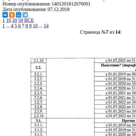
Номер опубликования:
1401201812070001
Дата опубликования:
07.12.2018
1
10
20
50
ВСЕ
1
...
4
5
6
7
8
9
10
...
14
Страница №
7
из
14
: