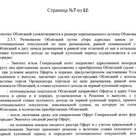
Страница №
7
из
12
: