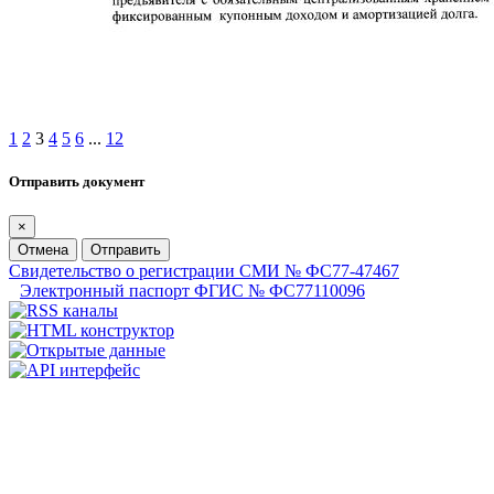
1
2
3
4
5
6
...
12
Отправить документ
×
Отмена
Отправить
Свидетельство о регистрации СМИ № ФС77-47467
Электронный паспорт ФГИС № ФС77110096