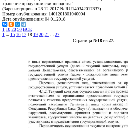
хранение продукции свиноводства"
(Зарегистрирован 28.12.2017 № RU140342017833)
Номер опубликования:
1401201801040004
Дата опубликования:
04.01.2018
1
10
20
50
ВСЕ
1
...
15
16
17
18
19
20
21
...
27
Страница №
18
из
27
: