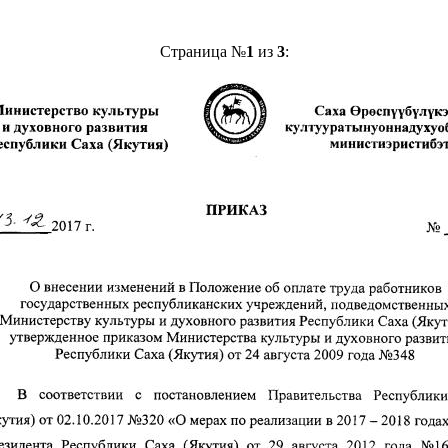
Страница №
1
из
3
: