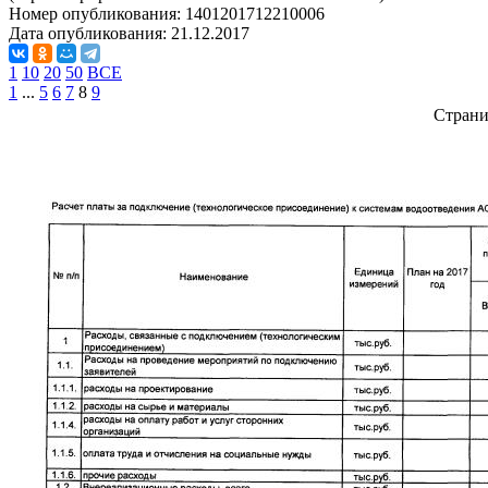
Номер опубликования:
1401201712210006
Дата опубликования:
21.12.2017
1
10
20
50
ВСЕ
1
...
5
6
7
8
9
Стран