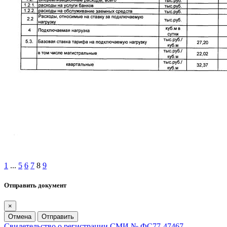
1
...
5
6
7
8
9
Отправить документ
×
Отмена
Отправить
Свидетельство о регистрации СМИ № ФС77-47467