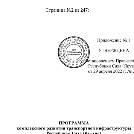
Страница №
2
из
247
: