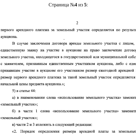
Страница №
4
из
5
: