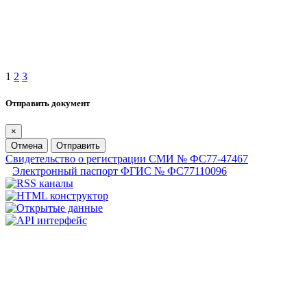
1
2
3
Отправить документ
×
Отмена
Отправить
Свидетельство о регистрации СМИ № ФС77-47467
Электронный паспорт ФГИС № ФС77110096