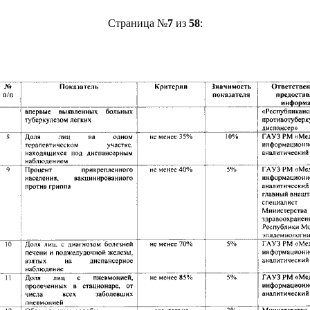
Страница №
7
из
58
: