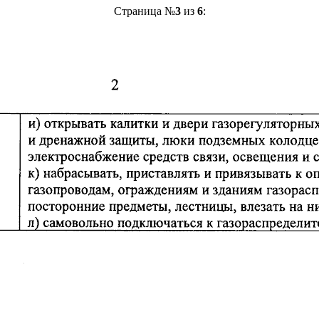
Страница №
3
из
6
: