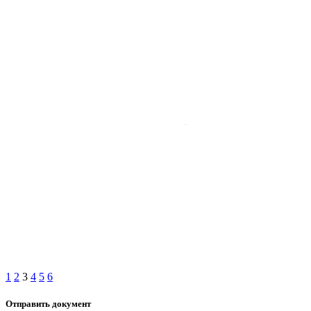
1
2
3
4
5
6
Отправить документ