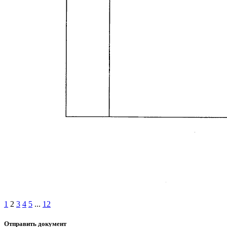
1
2
3
4
5
...
12
Отправить документ