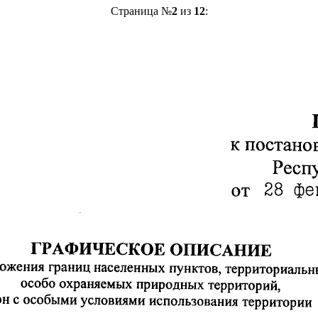
Страница №
2
из
12
: