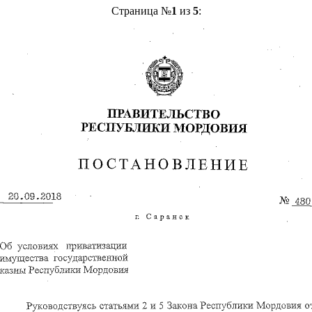
Страница №
1
из
5
: