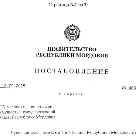
Страница №
1
из
3
: