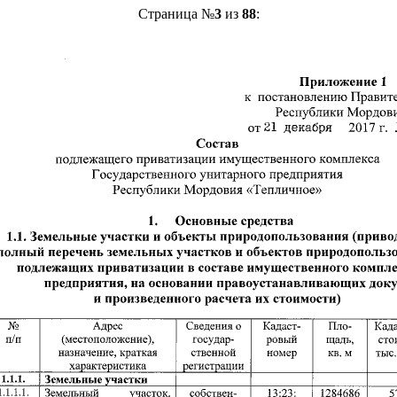
Страница №
3
из
88
: