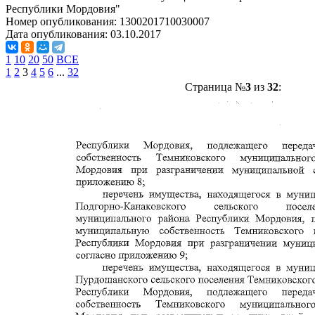
Республики Мордовия"
Номер опубликования:
1300201710030007
Дата опубликования:
03.10.2017
1
10
20
50
ВСЕ
1
2
3
4
5
6
...
32
Страница №
3
из
32
: