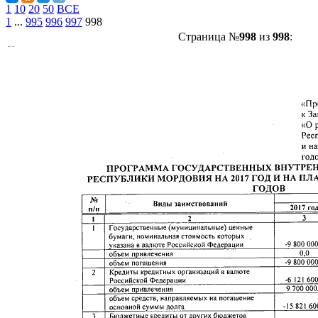
1
10
20
50
ВСЕ
1
...
995
996
997
998
Страница №
998
из
998
: