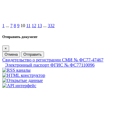
1
...
7
8
9
10
11
12
13
...
332
Отправить документ
×
Отмена
Отправить
Свидетельство о регистрации СМИ № ФС77-47467
Электронный паспорт ФГИС № ФС77110096