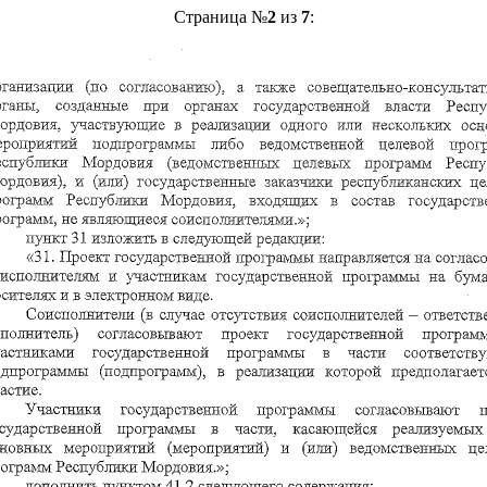
Страница №
2
из
7
: