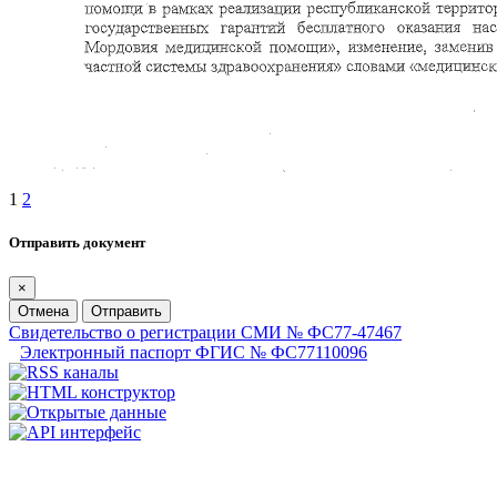
1
2
Отправить документ
×
Отмена
Отправить
Свидетельство о регистрации СМИ № ФС77-47467
Электронный паспорт ФГИС № ФС77110096