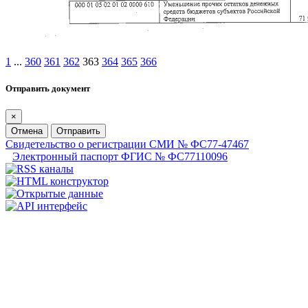
1
...
360
361
362
363
364
365
366
Отправить документ
×
Отмена
Отправить
Свидетельство о регистрации СМИ № ФС77-47467
Электронный паспорт ФГИС № ФС77110096