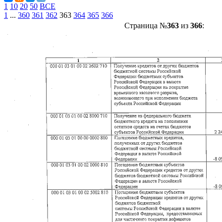
1
10
20
50
ВСЕ
1
...
360
361
362
363
364
365
366
Страница №
363
из
366
: