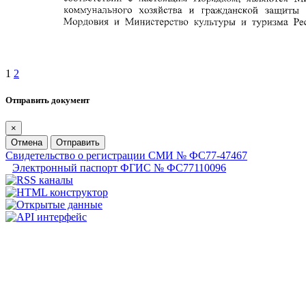
1
2
Отправить документ
×
Отмена
Отправить
Свидетельство о регистрации СМИ № ФС77-47467
Электронный паспорт ФГИС № ФС77110096