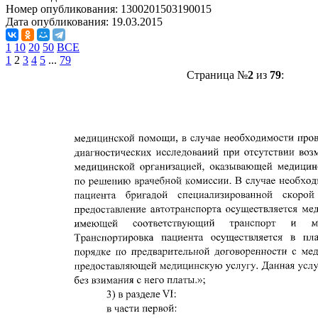
Номер опубликования:
1300201503190015
Дата опубликования:
19.03.2015
1
10
20
50
ВСЕ
1
2
3
4
5
...
79
Страница №
2
из
79
: